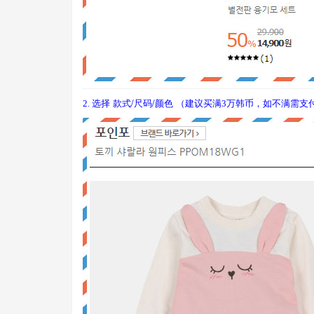
/尺码/颜色 （
万韩币，如不满需支付
2. 选择
款式
建议买满3