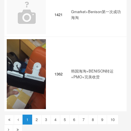
Gmarket+Benison第一次成功
1421
海淘
韩国海淘+BENISON转运
1362
+PMO+完美收货
1
2
3
4
5
6
7
8
9
10