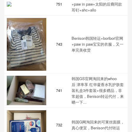
751
+paw in paw+太阳的后裔同款
耳钉+ahc+allo
Benison韩国转运+boribori官网
743
+paw in paw宝宝的衣服，又一
单完美收货
韩国GS官网淘回来的whoo
后 津率享 红华凝香水乳护肤套
741
装礼盒3件套装+很多赠品，非
常超值，Benison转运代付，来
晒一下...
韩国G网淘回来的可莱丝面膜，
732
真心便宜，Benison代付转运