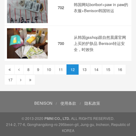
韩国网站boribori+paw in paw的
702
衣服+Benison韩国转运
从韩国gsshop跟自然晨露官网
700
上买的护肤品 Benison转运安
全，时效快
8
9
10
11
12
13
14
15
16
17
BENISON
使用条款
隐私政策
/
/
© 2013-2020
ALL RIGHTS RESERVED.
PMNI CO., LTD.
214-2, 77-6, Gonghangdong-ro 295beon-gil, Jung-gu, Incheon, Republic of
KOREA