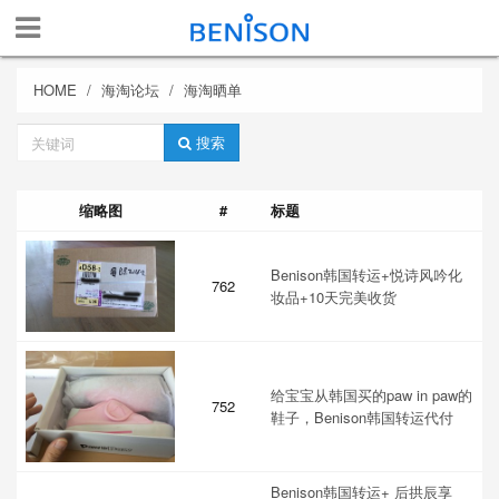
HOME
海淘论坛
海淘晒单
关
搜索
键
词
缩略图
#
标题
Benison韩国转运+悦诗风吟化
762
妆品+10天完美收货
给宝宝从韩国买的paw in paw的
752
鞋子，Benison韩国转运代付
Benison韩国转运+ 后拱辰享