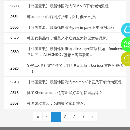
2698
【韩国童装】最新韩国海淘CLAN-C下单海淘流程
2654
韩国columbia官网打折季，限时低至五折。
2595
【韩国童装】最新韩国海淘paw in paw 下单海淘流程
2572
韩国女装品牌，甜美又小众的五大韩国女装品牌。
【韩国童装】最新韩淘童装 allo&lugh/啊路和如，fourlads/
2569
포래즈， ALFONSO /알퐁소海淘攻略...
SPAOX哈利波特联名，11月9日上新，benison官网免费代
2523
付！
2518
【韩国童装】最新韩国海淘moimoln/小云朵下单海淘流程
2516
除了Stylenanda，还有那些好看的韩国品牌？
2503
韩国爆款童装：韩国知名童装推荐。
1
2
3