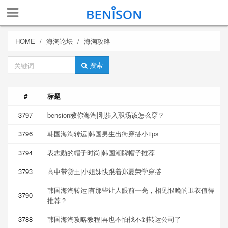
HOME
海淘论坛
海淘攻略
关
搜索
键
词
#
标题
3797
bension教你海淘|刚步入职场该怎么穿？
3796
韩国海淘转运|韩国男生出街穿搭小tips
3794
表志勋的帽子时尚|韩国潮牌帽子推荐
3793
高中带货王|小姐妹快跟着郑夏荣学穿搭
韩国海淘转运|有那些让人眼前一亮，相见恨晚的卫衣值得
3790
推荐？
3788
韩国海淘攻略教程|再也不怕找不到转运公司了